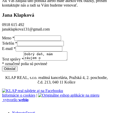
Ak Vás zaujala táto ponuka alebo máte akékoľvek otázky, prosím
kontaktujte nás a radi sa Vám budeme venovať.
Jana Klapková
0918 615 492
janaklapkova131@gmail.com
Meno
*
Telefón
*
E-mail
*
Text správy
*
* označené polia sú povinné
Odoslať
KLAP REAL, s.r.o. realitná kancelária, Pražská 4, 2. poschodie,
č.d. 213, 040 11 Košice
Informácie o cookies
|
vytvorilo
webio
Nehnuteľnosti