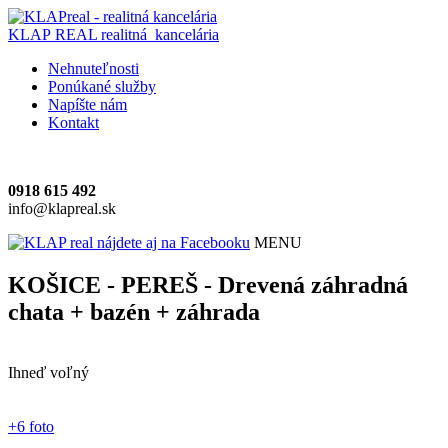
KLAP REAL
realitná kancelária
Nehnuteľnosti
Ponúkané služby
Napíšte nám
Kontakt
0918 615 492
info@klapreal.sk
MENU
KOŠICE - PEREŠ - Drevená záhradná
chata + bazén + záhrada
Ihneď voľný
+6 foto