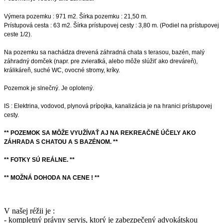
Výmera pozemku : 971 m2. Šírka pozemku : 21,50 m.
Prístupová cesta : 63 m2. Šírka prístupovej cesty : 3,80 m. (Podiel na prístupovej
ceste 1/2).
Na pozemku sa nachádza drevená záhradná chata s terasou, bazén, malý
záhradný domček (napr. pre zvieratká, alebo môže slúžiť ako dreváreň),
králikáreň, suché WC, ovocné stromy, kríky.
Pozemok je slnečný. Je oplotený.
IS : Elektrina, vodovod, plynová prípojka, kanalizácia je na hranici prístupovej
cesty.
** POZEMOK SA MÔŽE VYUŽÍVAŤ AJ NA REKREAČNÉ ÚČELY AKO
ZÁHRADA S CHATOU A S BAZÉNOM. **
** FOTKY SÚ REÁLNE. **
** MOŽNÁ DOHODA NA CENE ! **
V našej réžii je :
- kompletný právny servis, ktorý je zabezpečený advokátskou