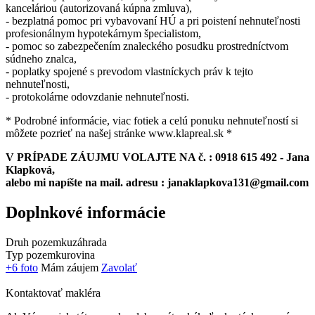
kanceláriou (autorizovaná kúpna zmluva),
- bezplatná pomoc pri vybavovaní HÚ a pri poistení nehnuteľnosti
profesionálnym hypotekárnym špecialistom,
- pomoc so zabezpečením znaleckého posudku prostredníctvom
súdneho znalca,
- poplatky spojené s prevodom vlastníckych práv k tejto
nehnuteľnosti,
- protokolárne odovzdanie nehnuteľnosti.
* Podrobné informácie, viac fotiek a celú ponuku nehnuteľností si
môžete pozrieť na našej stránke www.klapreal.sk *
V PRÍPADE ZÁUJMU VOLAJTE NA č. : 0918 615 492 - Jana
Klapková,
alebo mi napíšte na mail. adresu : janaklapkova131@gmail.com
Doplnkové informácie
Druh pozemku
záhrada
Typ pozemku
rovina
+6 foto
Mám záujem
Zavolať
Kontaktovať makléra