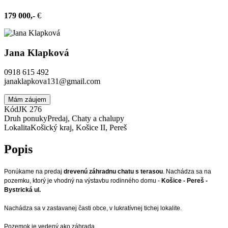
179 000,-
€
Jana Klapková
0918 615 492
janaklapkova131@gmail.com
Mám záujem
Kód
JK 276
Druh ponuky
Predaj, Chaty a chalupy
Lokalita
Košický kraj, Košice II, Pereš
Popis
Ponúkame na predaj
drevenú záhradnu chatu s terasou
. Nachádza sa na
pozemku, ktorý je vhodný na výstavbu rodinného domu -
Košice - Pereš -
Bystrická ul.
Nachádza sa v zastavanej časti obce, v lukratívnej tichej lokalite.
Pozemok je vedený ako záhrada.