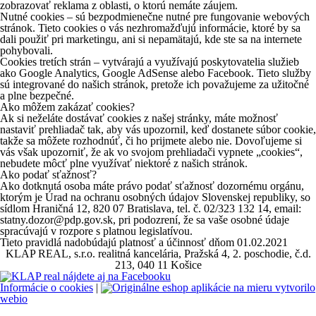
zobrazovať reklama z oblasti, o ktorú nemáte záujem.
Nutné cookies – sú bezpodmienečne nutné pre fungovanie webových
stránok. Tieto cookies o vás nezhromažďujú informácie, ktoré by sa
dali použiť pri marketingu, ani si nepamätajú, kde ste sa na internete
pohybovali.
Cookies tretích strán – vytvárajú a využívajú poskytovatelia služieb
ako Google Analytics, Google AdSense alebo Facebook. Tieto služby
sú integrované do našich stránok, pretože ich považujeme za užitočné
a plne bezpečné.
Ako môžem zakázať cookies?
Ak si neželáte dostávať cookies z našej stránky, máte možnosť
nastaviť prehliadač tak, aby vás upozornil, keď dostanete súbor cookie,
takže sa môžete rozhodnúť, či ho prijmete alebo nie. Dovoľujeme si
vás však upozorniť, že ak vo svojom prehliadači vypnete „cookies“,
nebudete môcť plne využívať niektoré z našich stránok.
Ako podať sťažnosť?
Ako dotknutá osoba máte právo podať sťažnosť dozornému orgánu,
ktorým je Úrad na ochranu osobných údajov Slovenskej republiky, so
sídlom Hraničná 12, 820 07 Bratislava, tel. č. 02/323 132 14, email:
statny.dozor@pdp.gov.sk, pri podozrení, že sa vaše osobné údaje
spracúvajú v rozpore s platnou legislatívou.
Tieto pravidlá nadobúdajú platnosť a účinnosť dňom 01.02.2021
KLAP REAL, s.r.o. realitná kancelária, Pražská 4, 2. poschodie, č.d.
213, 040 11 Košice
Informácie o cookies
|
vytvorilo
webio