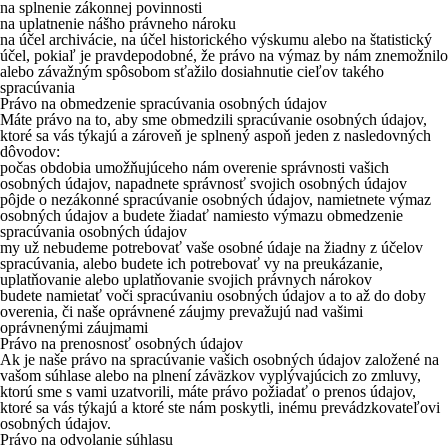
na splnenie zákonnej povinnosti
na uplatnenie nášho právneho nároku
na účel archivácie, na účel historického výskumu alebo na štatistický
účel, pokiaľ je pravdepodobné, že právo na výmaz by nám znemožnilo
alebo závažným spôsobom sťažilo dosiahnutie cieľov takého
spracúvania
Právo na obmedzenie spracúvania osobných údajov
Máte právo na to, aby sme obmedzili spracúvanie osobných údajov,
ktoré sa vás týkajú a zároveň je splnený aspoň jeden z nasledovných
dôvodov:
počas obdobia umožňujúceho nám overenie správnosti vašich
osobných údajov, napadnete správnosť svojich osobných údajov
pôjde o nezákonné spracúvanie osobných údajov, namietnete výmaz
osobných údajov a budete žiadať namiesto výmazu obmedzenie
spracúvania osobných údajov
my už nebudeme potrebovať vaše osobné údaje na žiadny z účelov
spracúvania, alebo budete ich potrebovať vy na preukázanie,
uplatňovanie alebo uplatňovanie svojich právnych nárokov
budete namietať voči spracúvaniu osobných údajov a to až do doby
overenia, či naše oprávnené záujmy prevažujú nad vašimi
oprávnenými záujmami
Právo na prenosnosť osobných údajov
Ak je naše právo na spracúvanie vašich osobných údajov založené na
vašom súhlase alebo na plnení záväzkov vyplývajúcich zo zmluvy,
ktorú sme s vami uzatvorili, máte právo požiadať o prenos údajov,
ktoré sa vás týkajú a ktoré ste nám poskytli, inému prevádzkovateľovi
osobných údajov.
Právo na odvolanie súhlasu