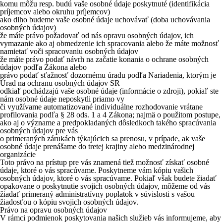
komu môžu resp. budú vaše osobné údaje poskytnuté (identifikácia
príjemcov alebo okruhu príjemcov)
ako dlho budeme vaše osobné údaje uchovávať (doba uchovávania
osobných údajov)
že máte právo požadovať od nás opravu osobných údajov, ich
vymazanie ako aj obmedzenie ich spracovania alebo že máte možnosť
namietať voči spracovaniu osobných údajov
že máte právo podať návrh na začatie konania o ochrane osobných
údajov podľa Zákona alebo
právo podať sťažnosť dozornému úradu podľa Nariadenia, ktorým je
Úrad na ochranu osobných údajov SR
odkiaľ pochádzajú vaše osobné údaje (informácie o zdroji), pokiaľ ste
nám osobné údaje neposkytli priamo vy
či využívame automatizované individuálne rozhodovanie vrátane
profilovania podľa § 28 ods. 1 a 4 Zákona; najmä o použitom postupe,
ako aj o význame a predpokladaných dôsledkoch takého spracúvania
osobných údajov pre vás
o primeraných zárukách týkajúcich sa prenosu, v prípade, ak vaše
osobné údaje prenášame do tretej krajiny alebo medzinárodnej
organizácie
Toto právo na prístup pre vás znamená tiež možnosť získať osobné
údaje, ktoré o vás spracúvame. Poskytneme vám kópiu vašich
osobných údajov, ktoré o vás spracúvame. Pokiaľ však budete žiadať
opakovane o poskytnutie svojich osobných údajov, môžeme od vás
žiadať primeraný administratívny poplatok v súvislosti s vašou
žiadosťou o kópiu svojich osobných údajov.
Právo na opravu osobných údajov
V rámci podmienok poskytovania našich služieb vás informujeme, aby