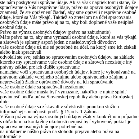
ste nám poskytovali správne údaje. Ak sa však napriek tomu stane, že
spracúvame o Vás nesprávne údaje, právo na opravu osobných údajov
znamená, že ste oprávnení žiadať, aby sme opravili nesprávne osobné
údaje, ktoré sa Vás týkajú. Taktiež so zreteľom na účel spracovania
osobných údaje máte právo aj na to, aby boli doplnené vaše neúplné
osobné údaje.
Právo na výmaz osobných údajov (právo na zabudnutie)
Máte právo na to, aby sme vymazali osobné údaje, ktoré sa vás týkajú
a zároveň je splnený aspoň jeden z nasledovných dôvodov:
vaše osobné údaje už nie sú potrebné na účel, na ktorý sme ich získali
alebo inak spracúvali
odvolali ste svoj súhlas so spracovaním osobných údajov, na základe
ktorého my spracúvame vaše osobné údaje a zároveň neexistuje iný
právny základ pre ich ďalšie spracúvanie
namietate voči spracúvaniu osobných údajov, ktoré je vykonávané na
právnom základe verejného záujmu alebo oprávneného záujmu a
neprevažujú žiadne oprávnené dôvody na ich spracúvanie
vaše osobné údaje sa spracúvali nezákonne
vaše osobné údaje musia byť vymazané, nakoľko je nutné splniť
povinnosť podľa práva Slovenskej republiky alebo práva Európskej
únie
vaše osobné údaje sa získavali v súvislosti s ponukou služieb
informačnej spoločnosti podľa § 15 ods. 1 Zákona
Vášmu právu na výmaz osobných údajov však v konkrétnom prípadne
s ohľadom na konkrétne okolnosti nemusí byť vyhovené, pokiaľ je
spracovanie osobných údajov potrebné na:
na uplatnenie nášho práva na slobodu prejavu alebo práva na
informácie