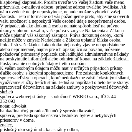
klapkova@klapreal.sk. Prosím uveďte vo Vašej žiadosti vaše meno,
priezvisko, e-mailovú adresu, prípadne adresu trvalého bydliska. Ak
nám uvedené údaje neposkytnete, nebude možné vyhovieť vašej
žiadosti. Tieto informácie od vás požadujeme preto, aby sme si overili
vašu totožnosť a neposkytli Vaše osobné údaje neoprávnenej osobe.
V prípade, ak ako dotknutá osoba nemáte spôsobilosť na právne
úkony v plnom rozsahu, vaše práva v zmysle Nariadenia a Zákona
môže uplatniť váš zákonný zástupca. Práva dotknutej osoby, ktorá
nežije môže v zmysle Nariadenia a Zákona uplatniť blízka osoba.
Pokiaľ sú vaše žiadosti ako dotknutej osoby zjavne neopodstatnené
alebo neprimerané, najmä pre ich opakujúcu sa povahu, môžeme
požadovať primeraný poplatok zohľadňujúci administratívne náklady
na poskytnutie informácií alebo odmietnuť konať na základe žiadosti.
Poskytovanie osobných údajov tretím osobám
K vašim osobným údajom môžu mať v určitých prípadoch prístup
ďalšie osoby, s ktorými spolupracujeme. Pre zaistenie konkrétnych
spracovateľských operácií, ktoré nedokážeme zaistiť vlastnými silami,
využívame služby tretích strán. Jedná sa napríklad o tieto tretie strany:
spracovateľ účtovníctva na základe zmluvy o poskytovaní účtovných
služieb
správca webovej stránky – spoločnosť WEBIO s.r.o., IČO: 44
352 093
notár, advokát
banka/finančný poradca/finančný sprostredkovateľ,
správca, predseda spoločenstva vlastníkov bytov a nebytových
priestorov v dome,
znalec,
príslušný okresný úrad - katastrálny odbor,