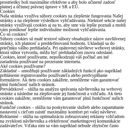
prostriedky boli maximálne efektívne a aby bolo učinené zadosť
platnej a účinnej právnej úprave v SR a EÚ.
Cookies
Naša stránka využíva súbory cookies na zlepšenie fungovania Našej
stránky a na zlepšenie výsledkov vyhľadávania. Niektoré sekcie našej
stránky využívajú cookies aj na to, aby sme vás lepšie poznali a mohli
vám ponúknuť lepšie individuálne možnosti vyhľadávania.
Čo sú cookies?
Súbory cookies sú malé textové súbory obsahujúce názov navštívenej
stránky, ich platnosť a preddefinovanú hodnotu. Ukladajú sa do
priečinku vášho prehliadača. Pri opätovnej návšteve webovej stránky,
ktorá súbor vytvorila, môžu byť prehliadačom znovu odoslané.
Cookies, ktoré používame, nepoškodzujú váš počítač ani iné
zariadenia používané na prezeranie internetu.
Aké cookies používame?
Základné – umožňujú používanie základných funkcií ako napríklad
prihlásenie registrovaného používateľa alebo predvypĺňanie
formulárov. Ak tieto cookies zakážete, nemôžeme vám garantovať
plnú funkčnosť našich stránok.
Prevádzkové – slúžia na analýzu správania návštevníka na webovej
stránke a následne na zlepšovanie jej funkčnosti a vzhľadu. Ak tieto
cookies zakážete, nemôžeme vám garantovať plnú funkčnosť našich
stránok.
Funkčné cookies – slúžia na poskytovanie služieb alebo zapamätanie
nastavení s cieľom zaistiť maximálny komfort pri vašej návšteve.
Reklamné – slúžia na optimalizáciu zobrazovanej reklamy vzhľadom
na zvyklosti návštevníka a efektívnosť marketingovej komunikácie
zadávateľov. Vďaka nim sa vám napríklad nebude zbytočne často