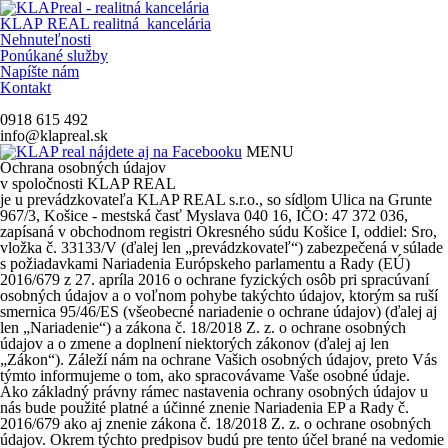
KLAP REAL
realitná kancelária
Nehnuteľnosti
Ponúkané služby
Napíšte nám
Kontakt
0918 615 492
info@klapreal.sk
MENU
Ochrana osobných údajov
v spoločnosti KLAP REAL
je u prevádzkovateľa KLAP REAL s.r.o., so sídlom Ulica na Grunte
967/3, Košice - mestská časť Myslava 040 16, IČO: 47 372 036,
zapísaná v obchodnom registri Okresného súdu Košice I, oddiel: Sro,
vložka č. 33133/V (ďalej len „prevádzkovateľ“) zabezpečená v súlade
s požiadavkami Nariadenia Európskeho parlamentu a Rady (EÚ)
2016/679 z 27. apríla 2016 o ochrane fyzických osôb pri spracúvaní
osobných údajov a o voľnom pohybe takýchto údajov, ktorým sa ruší
smernica 95/46/ES (všeobecné nariadenie o ochrane údajov) (ďalej aj
len „Nariadenie“) a zákona č. 18/2018 Z. z. o ochrane osobných
údajov a o zmene a doplnení niektorých zákonov (ďalej aj len
„Zákon“). Záleží nám na ochrane Vašich osobných údajov, preto Vás
týmto informujeme o tom, ako spracovávame Vaše osobné údaje.
Ako základný právny rámec nastavenia ochrany osobných údajov u
nás bude použité platné a účinné znenie Nariadenia EP a Rady č.
2016/679 ako aj znenie zákona č. 18/2018 Z. z. o ochrane osobných
údajov. Okrem týchto predpisov budú pre tento účel brané na vedomie