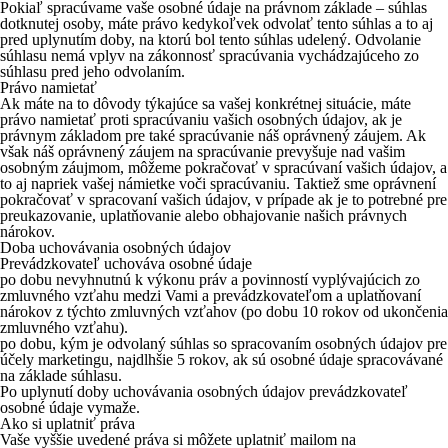
Pokiaľ spracúvame vaše osobné údaje na právnom základe – súhlas
dotknutej osoby, máte právo kedykoľvek odvolať tento súhlas a to aj
pred uplynutím doby, na ktorú bol tento súhlas udelený. Odvolanie
súhlasu nemá vplyv na zákonnosť spracúvania vychádzajúceho zo
súhlasu pred jeho odvolaním.
Právo namietať
Ak máte na to dôvody týkajúce sa vašej konkrétnej situácie, máte
právo namietať proti spracúvaniu vašich osobných údajov, ak je
právnym základom pre také spracúvanie náš oprávnený záujem. Ak
však náš oprávnený záujem na spracúvanie prevyšuje nad vašim
osobným záujmom, môžeme pokračovať v spracúvaní vašich údajov, a
to aj napriek vašej námietke voči spracúvaniu. Taktiež sme oprávnení
pokračovať v spracovaní vašich údajov, v prípade ak je to potrebné pre
preukazovanie, uplatňovanie alebo obhajovanie našich právnych
nárokov.
Doba uchovávania osobných údajov
Prevádzkovateľ uchováva osobné údaje
po dobu nevyhnutnú k výkonu práv a povinností vyplývajúcich zo
zmluvného vzťahu medzi Vami a prevádzkovateľom a uplatňovaní
nárokov z týchto zmluvných vzťahov (po dobu 10 rokov od ukončenia
zmluvného vzťahu).
po dobu, kým je odvolaný súhlas so spracovaním osobných údajov pre
účely marketingu, najdlhšie 5 rokov, ak sú osobné údaje spracovávané
na základe súhlasu.
Po uplynutí doby uchovávania osobných údajov prevádzkovateľ
osobné údaje vymaže.
Ako si uplatniť práva
Vaše vyššie uvedené práva si môžete uplatniť mailom na