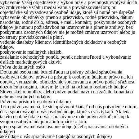
vybavenie Vašej objednávky a výkon práv a povinností vyplývajúcich
zo zmluvného vzťahu medzi Vami a prevádzkovateľom; pri
objednávke sú vyžadované osobné údaje, ktoré sú nutné pre úspešné
vybavenie objednávky (meno a priezvisko, rodné priezvisko, dátum
narodenia, rodné číslo, adresa, e-mail, kontakt), poskytnutie osobných
údajov je nutnou požiadavkou na uzatvorenie a plnenie zmluvy, bez
poskytnutia osobných údajov nie je možné zmluvu uzatvoriť alebo ju
zo strany prevádzkovateľa plniť,
vedenie databázy klientov, identifikačných dokladov a osobných
údajov,
poskytovanie realitných služieb,
zasielanie obchodných ponúk, ponúk nehnuteľností a vykonávanie
ďalších marketingových aktivít.
Práva dotknutých osôb
Dotknutá osoba má, bez ohľadu na právny základ spracúvania
osobných údajov, právo na prístup k osobným údajom, právo na ich
opravu, vymazanie, obmedzenie spracúvania a právo podať sťažnosť
dozornému orgánu, ktorým je Úrad na ochranu osobných údajov
Slovenskej republiky, alebo právo podať návrh na začatie konania o
ochrane osobných údajov.
Právo na prístup k osobným údajom
Toto právo znamená, že ste oprávnení žiadať od nás potvrdenie o tom,
či sa spracovávajú o vás osobné údaje, ktoré sa vás týkajú. Ak teda
takéto osobné údaje o vás spracúvame máte právo získať prístup k
svojim osobným údajom a informácie o tom:
prečo spracúvame vaše osobné údaje (účel spracovania osobných
údajov)
aké údaje o vás spracúvame (kategória osobných údajov)