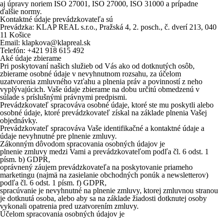
aj úpravy noriem ISO 27001, ISO 27000, ISO 31000 a prípadne
ďalšie normy.
Kontaktné údaje prevádzkovateľa sú
Prevádzka: KLAP REAL s.r.o., Pražská 4, 2. posch., č. dverí 213, 040
11 Košice
Email: klapkova@klapreal.sk
Telefón: +421 918 615 492
Aké údaje zbierame
Pri poskytovaní našich služieb od Vás ako od dotknutých osôb,
zbierame osobné údaje v nevyhnutnom rozsahu, za účelom
uzatvorenia zmluvného vzťahu a plnenia práv a povinností z neho
vyplývajúcich. Vaše údaje zbierame na dobu určitú obmedzenú v
súlade s príslušnými právnymi predpismi.
Prevádzkovateľ spracováva osobné údaje, ktoré ste mu poskytli alebo
osobné údaje, ktoré prevádzkovateľ získal na základe plnenia Vašej
objednávky.
Prevádzkovateľ spracováva Vaše identifikačné a kontaktné údaje a
údaje nevyhnutné pre plnenie zmluvy.
Zákonným dôvodom spracovania osobných údajov je
plnenie zmluvy medzi Vami a prevádzkovateľom podľa čl. 6 odst. 1
písm. b) GDPR,
oprávnený záujem prevádzkovateľa na poskytovanie priameho
marketingu (najmä na zasielanie obchodných ponúk a newsletterov)
podľa čl. 6 odst. 1 písm. f) GDPR,
spracúvanie je nevyhnutné na plnenie zmluvy, ktorej zmluvnou stranou
je dotknutá osoba, alebo aby sa na základe žiadosti dotknutej osoby
vykonali opatrenia pred uzatvorením zmluvy.
Účelom spracovania osobných údajov je