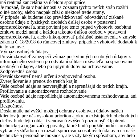
iná realitná kancelária za účelom spolupráce.
Je možné, že sa v budúcnosti sa zoznam týchto tretích strán rozšíri
o iné osoby, alebo naopak zúži o niektoré tretie strany.
V prípade, ak budeme ako prevádzkovateľ odovzdávať získané
osobné údaje o fyzických osobách ďalšej osobe v postavení
sprostredkovateľa, sme povinní pre tento prípad vyhotoviť osobitnú
zmluvu medzi nami a každou takouto ďalšou osobou v postavení
sprostredkovateľa, alebo inkorporovať príslušné ustanovenia v zmysle
zákona č. 18/2018 do rámcovej zmluvy, prípadne vyhotoviť dodatok k
tejto zmluve.
Výmaz osobných údajov
Prevádzkovateľ zabezpečí výmaz poskytnutých osobných údajov z
informačného systému po odvolaní súhlasu užívateľa na spracovanie
osobných údajov, alebo po uplynutí doby na uchovávanie.
Zodpovedná osoba
Prevádzkovateľ nemá určenú zodpovednú osobu.
Zverejňovanie a prenos do tretích krajín
Vaše osobné údaje sa nezverejňujú a neprenášajú do tretích krajín.
Profilovanie a automatizované rozhodovanie
Vaše osobné údaje nepodliehajú automatizovanému rozhodovaniu, ani
profilovaniu.
Bezpečnosť
Dosiahnutie najvyššej možnej ochrany osobných údajov našich
klientov je pre nás vysokou prioritou a okrem existujúcich obchodných
cieľov bude tejto oblasti venovaná zvýšená pozornosť. Opatrenia
technickej a organizačnej povahy, ktoré budú použité budú starostlivo
vybrané vzhľadom na rozsah spracovania osobných údajov a na naše
technické a personálne možnosti, ale vždy takým spôsobom, aby tieto