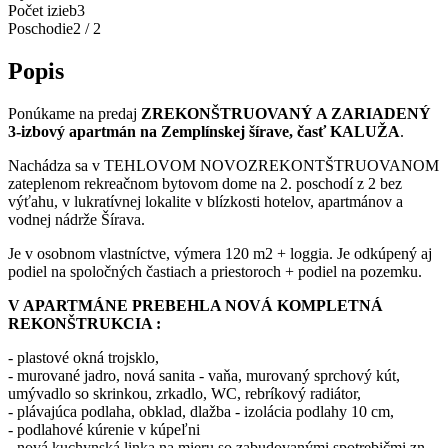
Počet izieb
3
Poschodie
2 / 2
Popis
Ponúkame na predaj
ZREKONŠTRUOVANÝ A ZARIADENÝ
3-izbový apartmán na Zemplínskej šírave, časť KALUŽA
.
Nachádza sa v TEHLOVOM NOVOZREKONTŠTRUOVANOM
zateplenom rekreačnom bytovom dome na 2. poschodí z 2 bez
výťahu, v lukratívnej lokalite v blízkosti hotelov, apartmánov a
vodnej nádrže Šírava.
Je v osobnom vlastníctve, výmera 120 m2 + loggia. Je odkúpený aj
podiel na spoločných častiach a priestoroch + podiel na pozemku.
V APARTMÁNE PREBEHLA NOVÁ KOMPLETNÁ
REKONŠTRUKCIA :
- plastové okná trojsklo,
- murované jadro, nová sanita - vaňa, murovaný sprchový kút,
umývadlo so skrinkou, zrkadlo, WC, rebríkový radiátor,
- plávajúca podlaha, obklad, dlažba - izolácia podlahy 10 cm,
- podlahové kúrenie v kúpeľni
- nová kuchynská linka na mieru so zabudovanými spotrebičmi zn.