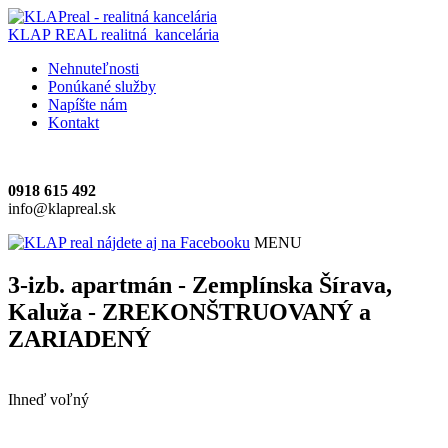
KLAP REAL
realitná kancelária
Nehnuteľnosti
Ponúkané služby
Napíšte nám
Kontakt
0918 615 492
info@klapreal.sk
MENU
3-izb. apartmán - Zemplínska Šírava,
Kaluža - ZREKONŠTRUOVANÝ a
ZARIADENÝ
Ihneď voľný