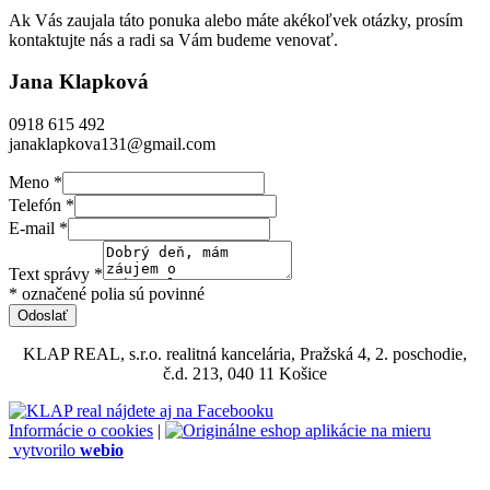
Ak Vás zaujala táto ponuka alebo máte akékoľvek otázky, prosím
kontaktujte nás a radi sa Vám budeme venovať.
Jana Klapková
0918 615 492
janaklapkova131@gmail.com
Meno
*
Telefón
*
E-mail
*
Text správy
*
* označené polia sú povinné
Odoslať
KLAP REAL, s.r.o. realitná kancelária, Pražská 4, 2. poschodie,
č.d. 213, 040 11 Košice
Informácie o cookies
|
vytvorilo
webio