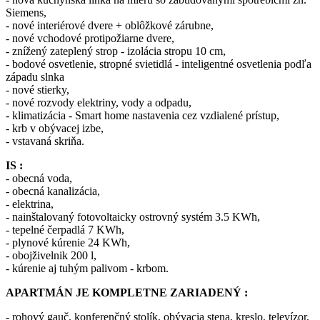
Siemens,
- nové interiérové dvere + oblôžkové zárubne,
- nové vchodové protipožiarne dvere,
- znížený zateplený strop - izolácia stropu 10 cm,
- bodové osvetlenie, stropné svietidlá - inteligentné osvetlenia podľa
západu slnka
- nové stierky,
- nové rozvody elektriny, vody a odpadu,
- klimatizácia - Smart home nastavenia cez vzdialené prístup,
- krb v obývacej izbe,
- vstavaná skriňa.
IS :
- obecná voda,
- obecná kanalizácia,
- elektrina,
- nainštalovaný fotovoltaicky ostrovný systém 3.5 KWh,
- tepelné čerpadlá 7 KWh,
- plynové kúrenie 24 KWh,
- obojživelnik 200 l,
- kúrenie aj tuhým palivom - krbom.
APARTMÁN JE KOMPLETNE ZARIADENÝ :
- rohový gauč, konferenčný stolík, obývacia stena, kreslo, televízor,