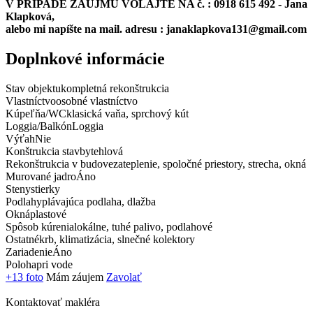
V PRÍPADE ZÁUJMU VOLAJTE NA č. : 0918 615 492 - Jana
Klapková,
alebo mi napíšte na mail. adresu : janaklapkova131@gmail.com
Doplnkové informácie
Stav objektu
kompletná rekonštrukcia
Vlastníctvo
osobné vlastníctvo
Kúpeľňa/WC
klasická vaňa, sprchový kút
Loggia/Balkón
Loggia
Výťah
Nie
Konštrukcia stavby
tehlová
Rekonštrukcia v budove
zateplenie, spoločné priestory, strecha, okná
Murované jadro
Áno
Steny
stierky
Podlahy
plávajúca podlaha, dlažba
Okná
plastové
Spôsob kúrenia
lokálne, tuhé palivo, podlahové
Ostatné
krb, klimatizácia, slnečné kolektory
Zariadenie
Áno
Poloha
pri vode
+13 foto
Mám záujem
Zavolať
Kontaktovať makléra