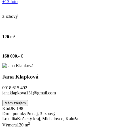
+13 foto
3
izbový
2
120
m
168 000,-
€
Jana Klapková
0918 615 492
janaklapkova131@gmail.com
Mám záujem
Kód
JK 198
Druh ponuky
Predaj, 3 izbový
Lokalita
Košický kraj, Michalovce, Kaluža
2
Výmera
120 m