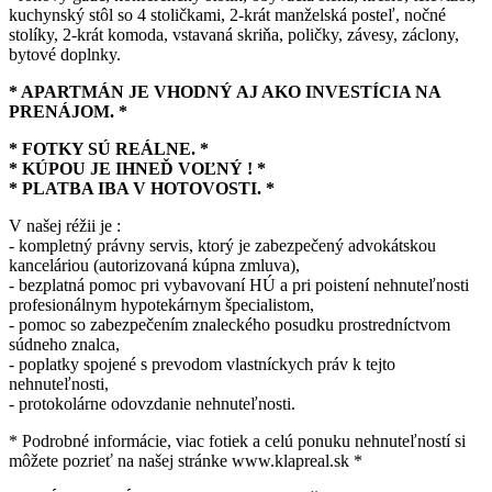
kuchynský stôl so 4 stoličkami, 2-krát manželská posteľ, nočné
stolíky, 2-krát komoda, vstavaná skriňa, poličky, závesy, záclony,
bytové doplnky.
* APARTMÁN JE VHODNÝ AJ AKO INVESTÍCIA NA
PRENÁJOM. *
* FOTKY SÚ REÁLNE. *
* KÚPOU JE IHNEĎ VOĽNÝ ! *
* PLATBA IBA V HOTOVOSTI. *
V našej réžii je :
- kompletný právny servis, ktorý je zabezpečený advokátskou
kanceláriou (autorizovaná kúpna zmluva),
- bezplatná pomoc pri vybavovaní HÚ a pri poistení nehnuteľnosti
profesionálnym hypotekárnym špecialistom,
- pomoc so zabezpečením znaleckého posudku prostredníctvom
súdneho znalca,
- poplatky spojené s prevodom vlastníckych práv k tejto
nehnuteľnosti,
- protokolárne odovzdanie nehnuteľnosti.
* Podrobné informácie, viac fotiek a celú ponuku nehnuteľností si
môžete pozrieť na našej stránke www.klapreal.sk *