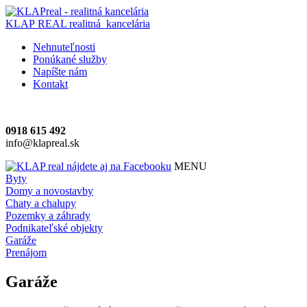
KLAP REAL
realitná kancelária
Nehnuteľnosti
Ponúkané služby
Napíšte nám
Kontakt
0918 615 492
info@klapreal.sk
MENU
Byty
Domy a novostavby
Chaty a chalupy
Pozemky a záhrady
Podnikateľské objekty
Garáže
Prenájom
Garáže