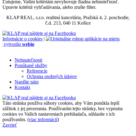
Ľutujeme, Vašim kritériám nevyhovuje žiadna nehnuteľnosť.
Upravte kritériá vyhľadávania, alebo zrušte filter.
KLAP REAL, s.r.o. realitná kancelária, Pražská 4, 2. poschodie,
č.d. 213, 040 11 Košice
Informácie o cookies
|
vytvorilo
webio
Nehnuteľnosti
Ponúkané služby
Referencie
Ochrana osobných údajov
Napíšte nám
Kontakt
Táto stránka používa súbory cookies, aby Vám ponúkla lepší
zážitok z jej prezerania. Používaním tejto stránky, bez vypnutia
cookies vo Vašich nastaveniach prehliadača, súhlasíte s ich
používaním. (
viac informácií
)
Zavrieť